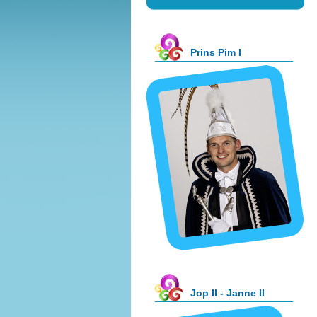
Prins Pim I
Jop II - Janne II